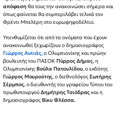
απόφαση
θα τους την ανακοινώσει σήμερα και
όπως φαίνεται θα συμπεριλάβει τελικά τον
Φρέντι Μπελέρη στο ευρωψηφοδέλτιο.
Υπενθυμίζεται ότι από τα ονόματα που έχουν
ανακοινωθεί ξεχωρίζουν ο δημοσιογράφος
Γιώργος Αυτιάς
,
ο Ολυμπιονίκης και πρώην
βουλευτής του ΠΑΣΟΚ
Πύρρος Δήμας
, η
Ολυμπιονίκης
Βούλα Πατουλίδου
, ο εκδότης
Γιώργος Μουρούτης
, ο διεθνολόγος
Σωτήρης
Σέρμπος
, ο διευθυντής του γραφείου Τύπου του
πρωθυπουργού
Δημήτρης Τσιόδρας
και η
δημοσιογράφος
Βίκυ Φλέσσα.