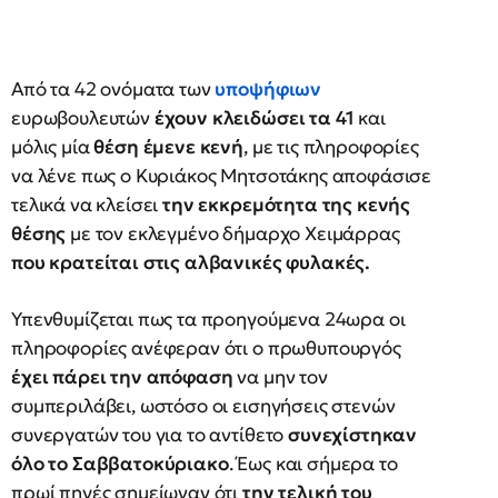
Από τα 42 ονόματα των
υποψήφιων
ευρωβουλευτών
έχουν κλειδώσει τα 41
και
μόλις μία
θέση έμενε κενή
, με τις πληροφορίες
να λένε πως ο Κυριάκος Μητσοτάκης αποφάσισε
τελικά να κλείσει
την εκκρεμότητα της κενής
θέσης
με τον εκλεγμένο δήμαρχο Χειμάρρας
που κρατείται στις αλβανικές φυλακές.
Υπενθυμίζεται πως τα προηγούμενα 24ωρα οι
πληροφορίες ανέφεραν ότι ο πρωθυπουργός
έχει πάρει την απόφαση
να μην τον
συμπεριλάβει, ωστόσο οι εισηγήσεις στενών
συνεργατών του για το αντίθετο
συνεχίστηκαν
όλο το Σαββατοκύριακο
. Έως και σήμερα το
πρωί πηγές σημείωναν ότι
την τελική του