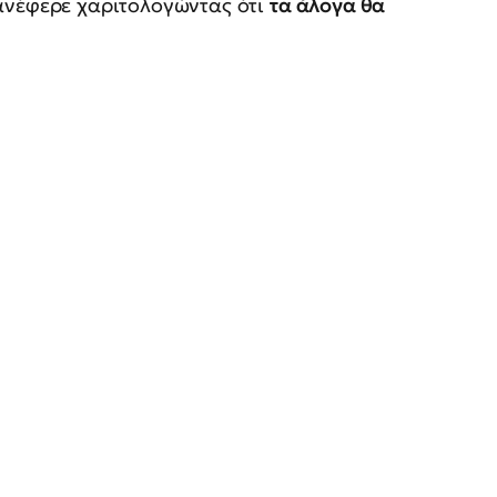
 ανέφερε χαριτολογώντας ότι
τα άλογα θα