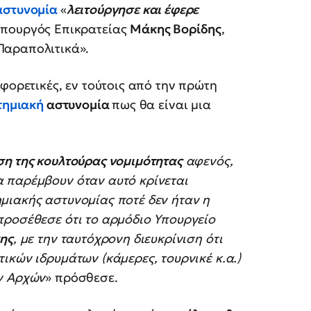
αστυνομία
«
λειτούργησε και έφερε
υπουργός Επικρατείας
Μάκης Βορίδης
,
Παραπολιτικά».
φορετικές, εν τούτοις από την πρώτη
τημιακή
αστυνομία
πως θα είναι μια
η της κουλτούρας νομιμότητας
αφενός,
 παρέμβουν όταν αυτό κρίνεται
μιακής αστυνομίας ποτέ δεν ήταν η
προσέθεσε ότι το αρμόδιο Υπουργείο
της
, με την ταυτόχρονη διευκρίνιση ότι
ικών ιδρυμάτων (κάμερες, τουρνικέ κ.α.)
ν Αρχών
» πρόσθεσε.