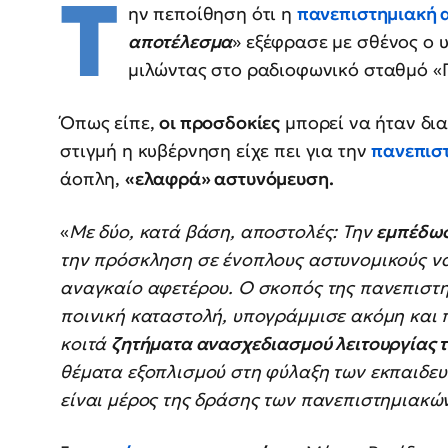
Τ
ην πεποίθηση ότι η
πανεπιστημιακή 
αποτέλεσμα
» εξέφρασε με σθένος ο 
μιλώντας στο ραδιοφωνικό σταθμό «
Όπως είπε,
οι προσδοκίες
μπορεί να ήταν δια
στιγμή η κυβέρνηση είχε πει για την
π
ανεπισ
άοπλη,
«ελαφρά» αστυνόμευση.
«
Με δύο, κατά βάση, αποστολές: Την
εμπέδωσ
την πρόσκληση σε ένοπλους αστυνομικούς να
αναγκαίο αφετέρου. Ο σκοπός της πανεπιστη
ποινική καταστολή, υπογράμμισε ακόμη και 
κοιτά
ζητήματα ανασχεδιασμού λειτουργίας 
θέματα εξοπλισμού στη φύλαξη των εκπαιδευτ
είναι μέρος της δράσης των πανεπιστημιακώ