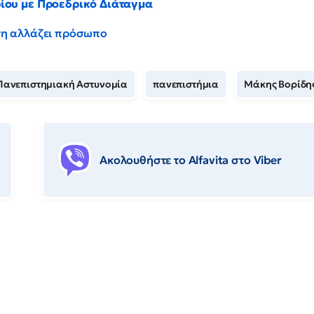
ρίου με Προεδρικό Διάταγμα
έντη αλλάζει πρόσωπο
Πανεπιστημιακή Αστυνομία
πανεπιστήμια
Μάκης Βορίδη
Ακολουθήστε το Αlfavita στο Viber