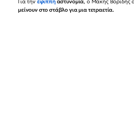
Για την
έφιππη
αστυνομία
, ο Μάκης Βορίδης
μείνουν στο στάβλο για μια τετραετία.