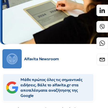
Alfavita Newsroom
Μάθε πρώτος όλες τις σημαντικές
ειδήσεις. Βάλε το alfavita.gr στα
αποτελέσματα αναζήτησης της
Google