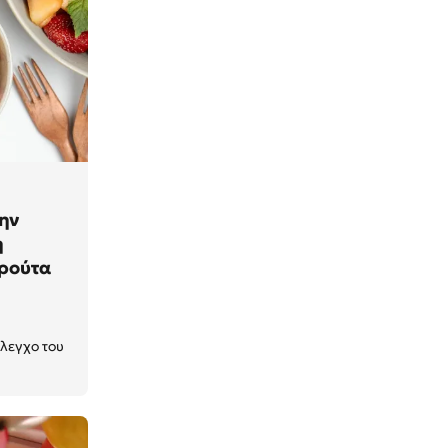
την
η
φρούτα
έλεγχο του