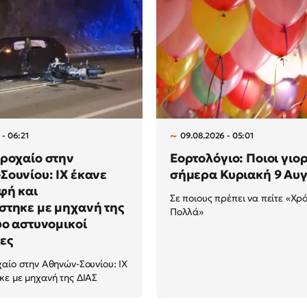
 - 06:21
09.08.2026 - 05:01
ροχαίο στην
Εορτολόγιο: Ποιοι γιο
ουνίου: ΙΧ έκανε
σήμερα Κυριακή 9 Αυ
φή και
Σε ποιους πρέπει να πείτε «Χρ
στηκε με μηχανή της
Πολλά»
ύο αστυνομικοί
ες
αίο στην Αθηνών-Σουνίου: ΙΧ
ε με μηχανή της ΔΙΑΣ