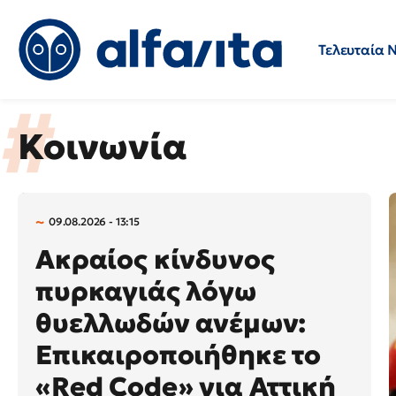
Τελευταία 
Προσλήψεις
Ερωτήσεις 
Κοινωνία
09.08.2026 - 13:15
Ακραίος κίνδυνος
πυρκαγιάς λόγω
θυελλωδών ανέμων:
Επικαιροποιήθηκε το
«Red Code» για Αττική