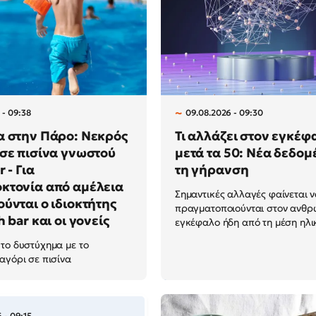
 - 09:38
09.08.2026 - 09:30
α στην Πάρο: Νεκρός
Τι αλλάζει στον εγκέφ
σε πισίνα γνωστού
μετά τα 50: Νέα δεδομ
 - Για
τη γήρανση
κτονία από αμέλεια
Σημαντικές αλλαγές φαίνεται 
ύνται ο ιδιοκτήτης
πραγματοποιούνται στον ανθρ
 bar και οι γονείς
εγκέφαλο ήδη από τη μέση ηλικί
το δυστύχημα με το
αγόρι σε πισίνα
 - 09:15