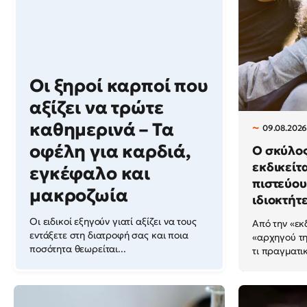
Οι ξηροί καρποί που
αξίζει να τρώτε
καθημερινά – Τα
09.08.2026
οφέλη για καρδιά,
Ο σκύλος
εκδικείτα
εγκέφαλο και
πιστεύου
μακροζωία
ιδιοκτήτ
Οι ειδικοί εξηγούν γιατί αξίζει να τους
Από την «εκ
εντάξετε στη διατροφή σας και ποια
«αρχηγού της
ποσότητα θεωρείται...
τι πραγματικ