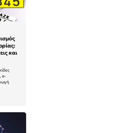
ισμός
ορίας:
εις και
κίδες
 e-
γωγή