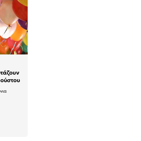
ρτάζουν
γούστου
όνια