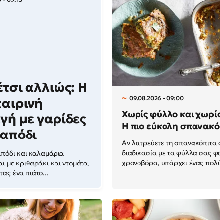
έτσι αλλιώς: Η
09.08.2026 - 09:00
αιρινή
Χωρίς φύλλο και χωρίς
γή με γαρίδες
Η πιο εύκολη σπανακό
ταπόδι
Αν λατρεύετε τη σπανακόπιτα 
διαδικασία με τα φύλλα σας φα
απόδι και καλαμάρια
χρονοβόρα, υπάρχει ένας πολύ
ι με κριθαράκι και ντομάτα,
ας ένα πιάτο...