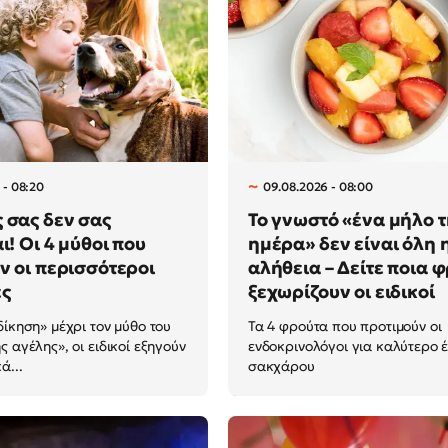
 - 08:20
09.08.2026 - 08:00
 σας δεν σας
Το γνωστό «ένα μήλο 
ι! Οι 4 μύθοι που
ημέρα» δεν είναι όλη 
ν οι περισσότεροι
αλήθεια – Δείτε ποια 
ες
ξεχωρίζουν οι ειδικοί
δίκηση» μέχρι τον μύθο του
Τα 4 φρούτα που προτιμούν οι
 αγέλης», οι ειδικοί εξηγούν
ενδοκρινολόγοι για καλύτερο 
ά...
σακχάρου