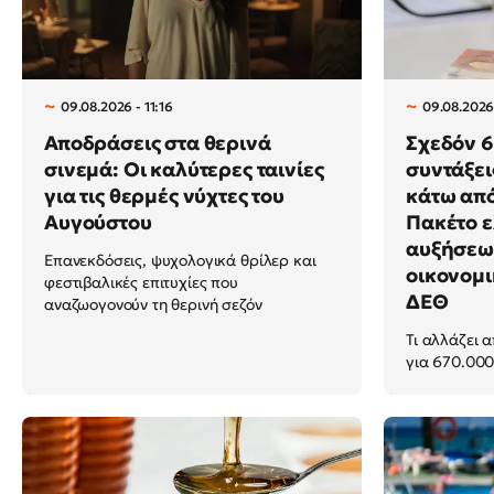
09.08.2026 - 11:16
09.08.2026 
Αποδράσεις στα θερινά
Σχεδόν 6 
σινεμά: Οι καλύτερες ταινίες
συντάξει
για τις θερμές νύχτες του
κάτω από
Αυγούστου
Πακέτο 
αυξήσεων
Επανεκδόσεις, ψυχολογικά θρίλερ και
οικονομι
φεστιβαλικές επιτυχίες που
ΔΕΘ
αναζωογονούν τη θερινή σεζόν
Τι αλλάζει 
για 670.000