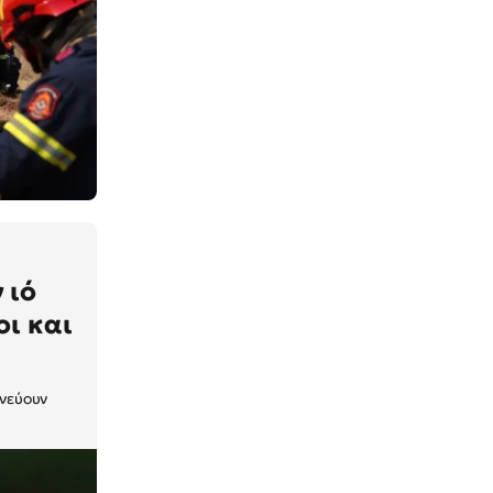
 ιό
οι και
υνεύουν