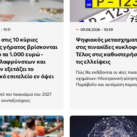
- 11:11
09.08.2026 - 10:59
στις 10 κύριες
Ψηφιακός μετασχηματ
ς γήρατος βρίσκονται
στις πινακίδες κυκλοφ
 τα 1.000 ευρώ -
Τέλος στις καθυστερήσ
ελαφρύνσεων και
τις ελλείψεις
 εξετάζει το
Πώς θα εκδίδονται οι νέες πινα
κό επιτελείο εν όψει
οχημάτων: Ηλεκτρονική αίτηση,
Παράβολο και αυτόματη παρα
από τον Ιανουάριο του 2027
 συνταξιούχους