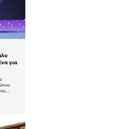
αλο
ένα για
να
ώπινο
α,...