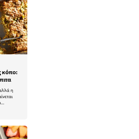
 κόπο:
πιτα
αλλά η
ίνεται
...