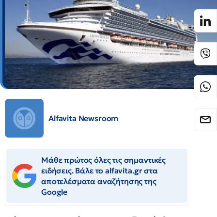
Alfavita Newsroom
Μάθε πρώτος όλες τις σημαντικές
ειδήσεις. Βάλε το alfavita.gr στα
αποτελέσματα αναζήτησης της
Google