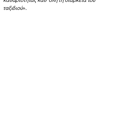
καθαριότητας καθ’ όλη τη διάρκεια του
ταξιδιού
».