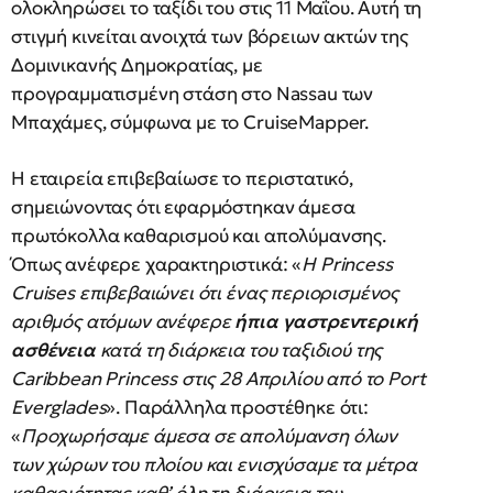
ολοκληρώσει το ταξίδι του στις 11 Μαΐου. Αυτή τη
στιγμή κινείται ανοιχτά των βόρειων ακτών της
Δομινικανής Δημοκρατίας, με
προγραμματισμένη στάση στο Nassau των
Μπαχάμες, σύμφωνα με το CruiseMapper.
Η εταιρεία επιβεβαίωσε το περιστατικό,
σημειώνοντας ότι εφαρμόστηκαν άμεσα
πρωτόκολλα καθαρισμού και απολύμανσης.
Όπως ανέφερε χαρακτηριστικά: «
Η Princess
Cruises επιβεβαιώνει ότι ένας περιορισμένος
αριθμός ατόμων ανέφερε
ήπια γαστρεντερική
ασθένεια
κατά τη διάρκεια του ταξιδιού της
Caribbean Princess στις 28 Απριλίου από το Port
Everglades
». Παράλληλα προστέθηκε ότι:
«
Προχωρήσαμε άμεσα σε απολύμανση όλων
των χώρων του πλοίου και ενισχύσαμε τα μέτρα