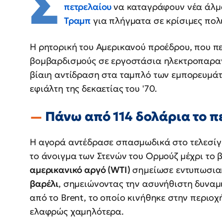
Σ
πετρελαίου
να καταγράφουν νέα άλμ
Τραμπ
για πλήγματα σε κρίσιμες πολι
Η ρητορική του Αμερικανού προέδρου, που π
βομβαρδισμούς σε εργοστάσια ηλεκτροπαραγ
βίαιη αντίδραση στα ταμπλό των εμπορευμά
εφιάλτη της δεκαετίας του '70.
Πάνω από 114 δολάρια το 
Η αγορά αντέδρασε σπασμωδικά στο τελεσίγ
το άνοιγμα των Στενών του Ορμούζ μέχρι το β
αμερικανικό αργό (WTI)
σημείωσε εντυπωσια
βαρέλι
, σημειώνοντας την ασυνήθιστη δυναμ
από το Brent, το οποίο κινήθηκε στην περιο
ελαφρώς χαμηλότερα.