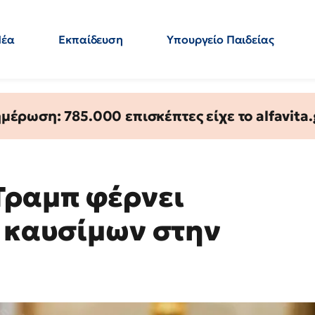
Νέα
Εκπαίδευση
Υπουργείο Παιδείας
 Εκπαιδευτικών
Μεταπτυχιακά
Πολιτική
Κόσμος
- Απαντήσεις
έρωση: 785.000 επισκέπτες είχε το alfavita.
Τραμπ φέρνει
α καυσίμων στην