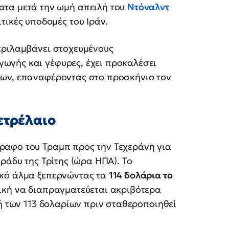
ατα μετά την ωμή απειλή του
Ντόναλντ
τικές υποδομές του Ιράν.
εριλαμβάνει στοχευμένους
ωγής και γέφυρες, έχει προκαλέσει
των, επαναφέροντας στο προσκήνιο τον
πετρέλαιο
ραφο του Τραμπ προς την Τεχεράνη για
ράδυ της Τρίτης (ώρα ΗΠΑ). Το
κό άλμα ξεπερνώντας τα
114 δολάρια το
ική να διαπραγματεύεται ακριβότερα
χή των 113 δολαρίων πριν σταθεροποιηθεί