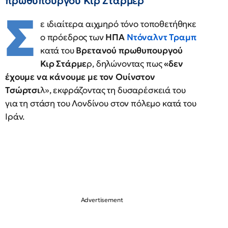
πρωθυπουργού Κιρ Στάρμερ
Σ
ε ιδιαίτερα αιχμηρό τόνο τοποθετήθηκε
ο πρόεδρος των
ΗΠΑ
Ντόναλντ Τραμπ
κατά του
Βρετανού πρωθυπουργού
Κιρ Στάρμε
ρ, δηλώνοντας πως
«δεν
έχουμε να κάνουμε με τον Ουίνστον
Τσώρτσι
λ», εκφράζοντας τη δυσαρέσκειά του
για τη στάση του Λονδίνου στον πόλεμο κατά του
Ιράν.