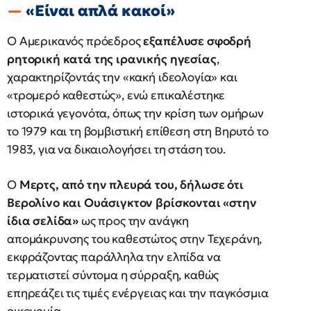
«Είναι απλά κακοί»
Ο Αμερικανός πρόεδρος
εξαπέλυσε σφοδρή
ρητορική κατά της ιρανικής ηγεσίας
,
χαρακτηρίζοντάς την «κακή ιδεολογία» και
«τρομερό καθεστώς», ενώ επικαλέστηκε
ιστορικά γεγονότα, όπως την κρίση των ομήρων
το 1979 και τη βομβιστική επίθεση στη Βηρυτό το
1983, για να δικαιολογήσει τη στάση του.
Ο
Μερτς, από την πλευρά του, δήλωσε ότι
Βερολίνο και Ουάσιγκτον βρίσκονται «στην
ίδια σελίδα»
ως προς την ανάγκη
απομάκρυνσης του καθεστώτος στην Τεχεράνη,
εκφράζοντας παράλληλα την ελπίδα να
τερματιστεί σύντομα η σύρραξη, καθώς
επηρεάζει τις τιμές ενέργειας και την παγκόσμια