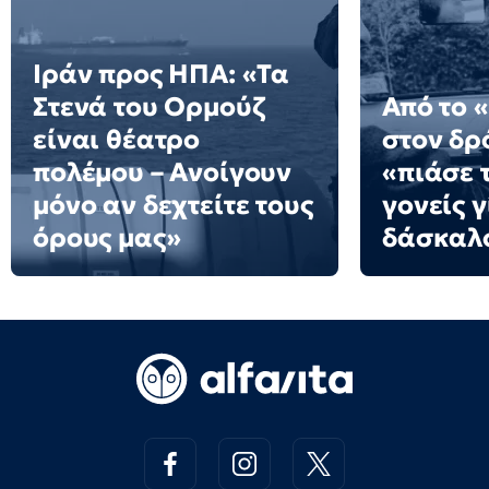
Ιράν προς ΗΠΑ: «Τα
Στενά του Ορμούζ
Από το 
είναι θέατρο
στον δρό
πολέμου – Ανοίγουν
«πιάσε τ
μόνο αν δεχτείτε τους
γονείς γ
όρους μας»
δάσκαλ