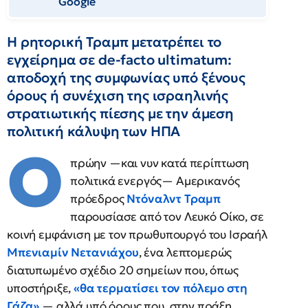
Google
Η ρητορική Τραμπ μετατρέπει το
εγχείρημα σε de-facto ultimatum:
αποδοχή της συμφωνίας υπό ξένους
όρους ή συνέχιση της ισραηλινής
στρατιωτικής πίεσης με την άμεση
πολιτική κάλυψη των ΗΠΑ
Ο
πρώην —και νυν κατά περίπτωση
πολιτικά ενεργός— Αμερικανός
πρόεδρος
Ντόναλντ Τραμπ
παρουσίασε από τον Λευκό Οίκο, σε
κοινή εμφάνιση με τον πρωθυπουργό του Ισραήλ
Μπενιαμίν Νετανιάχου
, ένα λεπτομερώς
διατυπωμένο σχέδιο 20 σημείων που, όπως
υποστήριξε,
«θα τερματίσει τον πόλεμο στη
Γάζα»
— αλλά υπό όρους που, στην πράξη,