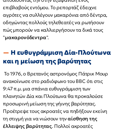
αποδίδοντάς την στην εξαφάνιση ενός
επιβλαβούς εντόμου. Το ρεπορτάζ έδειχνε
αγρότες να συλλέγουν μακαρόνια από δέντρα,
οδηγώντας πολλούς τηλεθεατές να ρωτήσουν
πώς μπορούν να καλλιεργήσουν τα δικά τους
"
μακαρονόδεντρα
". ​
Η ευθυγράμμιση Δία-Πλούτωνα
και η μείωση της βαρύτητας
Το 1976, ο Βρετανός αστρονόμος Πάτρικ Μουρ
ανακοίνωσε στο ραδιόφωνο του BBC ότι στις
9:47 π.μ. μια σπάνια ευθυγράμμιση των
πλανητών Δία και Πλούτωνα θα προκαλούσε
προσωρινή μείωση της γήινης βαρύτητας.
Προέτρεψε τους ακροατές να πηδήξουν εκείνη
τη στιγμή για να νιώσουν την
αίσθηση της
έλλειψης βαρύτητας
. Πολλοί ακροατές