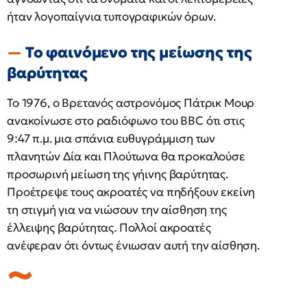
ήταν λογοπαίγνια τυπογραφικών όρων. ​
Το φαινόμενο της μείωσης της
βαρύτητας
Το 1976, ο Βρετανός αστρονόμος Πάτρικ Μουρ
ανακοίνωσε στο ραδιόφωνο του BBC ότι στις
9:47 π.μ. μια σπάνια ευθυγράμμιση των
πλανητών Δία και Πλούτωνα θα προκαλούσε
προσωρινή μείωση της γήινης βαρύτητας.
Προέτρεψε τους ακροατές να πηδήξουν εκείνη
τη στιγμή για να νιώσουν την αίσθηση της
έλλειψης βαρύτητας. Πολλοί ακροατές
ανέφεραν ότι όντως ένιωσαν αυτή την αίσθηση.