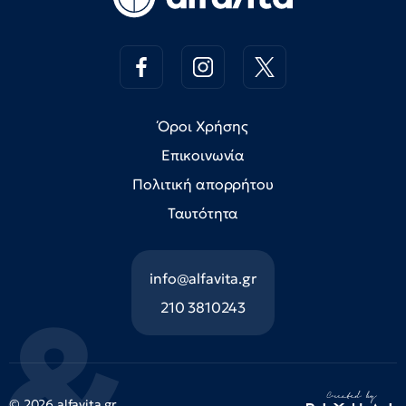
Όροι Χρήσης
Επικοινωνία
Πολιτική απορρήτου
Ταυτότητα
info@alfavita.gr
210 3810243
© 2026 alfavita.gr