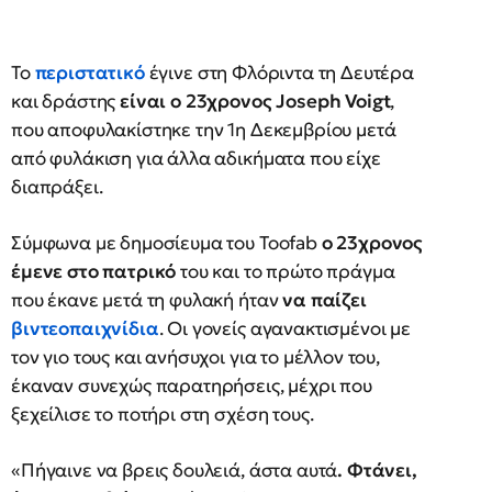
Το
περιστατικό
έγινε στη Φλόριντα τη Δευτέρα
και δράστης
είναι ο 23χρονος
Joseph
Voigt
,
που αποφυλακίστηκε την 1η Δεκεμβρίου μετά
από φυλάκιση για άλλα αδικήματα που είχε
διαπράξει.
Σύμφωνα με δημοσίευμα του Toofab
ο 23χρονος
έμενε στο πατρικό
του και το πρώτο πράγμα
που έκανε μετά τη φυλακή ήταν
να παίζει
βιντεοπαιχνίδια
. Οι γονείς αγανακτισμένοι με
τον γιο τους και ανήσυχοι για το μέλλον του,
έκαναν συνεχώς παρατηρήσεις, μέχρι που
ξεχείλισε το ποτήρι στη σχέση τους.
«Πήγαινε να βρεις δουλειά, άστα αυτά
. Φτάνει,