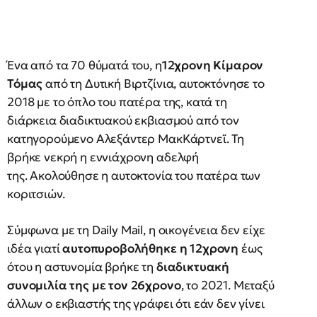
Ένα από τα 70 θύματά του, η
12χρονη Κίμαρον
Τόμας
από τη Δυτική Βιρτζίνια, αυτοκτόνησε το
2018 με το όπλο του πατέρα της, κατά τη
διάρκεια διαδικτυακού εκβιασμού από τον
κατηγορούμενο Αλεξάντερ ΜακΚάρτνεϊ. Τη
βρήκε νεκρή η εννιάχρονη αδελφή
της. Ακολούθησε η αυτοκτονία του πατέρα των
κοριτσιών.
Σύμφωνα με τη Daily Mail, η οικογένεια δεν είχε
ιδέα γιατί
αυτοπυροβολήθηκε η 12χρονη
έως
ότου η αστυνομία βρήκε τη
διαδικτυακή
συνομιλία της με τον 26χρονο
, το 2021. Μεταξύ
άλλων ο εκβιαστής της γράφει ότι εάν δεν γίνει