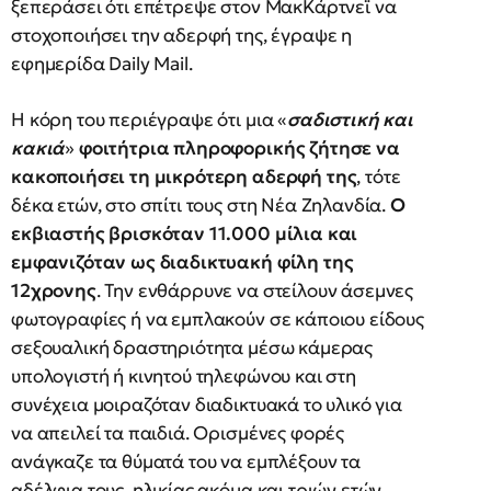
ξεπεράσει ότι επέτρεψε στον ΜακΚάρτνεϊ να
στοχοποιήσει την αδερφή της, έγραψε η
εφημερίδα Daily Mail.
H κόρη του περιέγραψε ότι μια «
σαδιστική και
κακιά
»
φοιτήτρια πληροφορικής ζήτησε να
κακοποιήσει τη μικρότερη αδερφή της
, τότε
δέκα ετών, στο σπίτι τους στη Νέα Ζηλανδία.
Ο
εκβιαστής βρισκόταν 11.000 μίλια και
εμφανιζόταν ως διαδικτυακή φίλη της
12χρονης
. Την ενθάρρυνε να στείλουν άσεμνες
φωτογραφίες ή να εμπλακούν σε κάποιου είδους
σεξουαλική δραστηριότητα μέσω κάμερας
υπολογιστή ή κινητού τηλεφώνου και στη
συνέχεια μοιραζόταν διαδικτυακά το υλικό για
να απειλεί τα παιδιά. Ορισμένες φορές
ανάγκαζε τα θύματά του να εμπλέξουν τα
αδέλφια τους, ηλικίας ακόμα και τριών ετών,