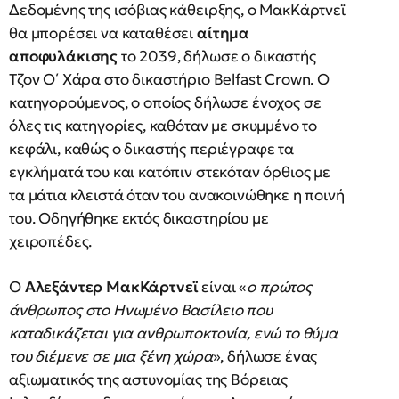
Δεδομένης της ισόβιας κάθειρξης, ο ΜακΚάρτνεϊ
θα μπορέσει να καταθέσει
αίτημα
αποφυλάκισης
το 2039, δήλωσε ο δικαστής
Τζον Ο΄ Χάρα στο δικαστήριο Belfast Crown. Ο
κατηγορούμενος, ο οποίος δήλωσε ένοχος σε
όλες τις κατηγορίες, καθόταν με σκυμμένο το
κεφάλι, καθώς ο δικαστής περιέγραφε τα
εγκλήματά του και κατόπιν στεκόταν όρθιος με
τα μάτια κλειστά όταν του ανακοινώθηκε η ποινή
του. Οδηγήθηκε εκτός δικαστηρίου με
χειροπέδες.
Ο
Αλεξάντερ ΜακΚάρτνεϊ
είναι «
ο πρώτος
άνθρωπος στο Ηνωμένο Βασίλειο που
καταδικάζεται για ανθρωποκτονία, ενώ το θύμα
του διέμενε σε μια ξένη χώρα
», δήλωσε ένας
αξιωματικός της αστυνομίας της Βόρειας