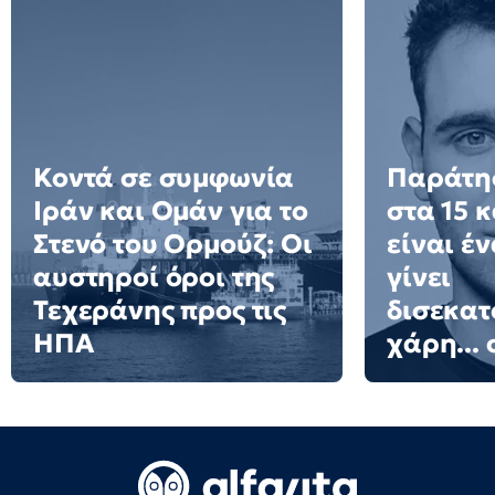
Κοντά σε συμφωνία
Παράτησ
Ιράν και Ομάν για το
στα 15 
Στενό του Ορμούζ: Οι
είναι έ
αυστηροί όροι της
γίνει
Τεχεράνης προς τις
δισεκατ
ΗΠΑ
χάρη... 