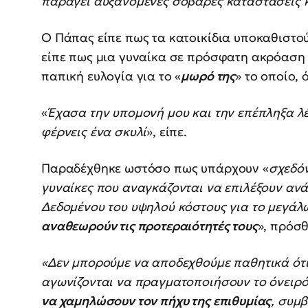
παράγει αυξανόμενες σοβαρές καταστάσεις κ
Ο Πάπας είπε πως τα κατοικίδια υποκαθιστο
είπε πως μια γυναίκα σε πρόσφατη ακρόαση ά
παπική ευλογία για το «
μωρό της
» το οποίο,
«
Έχασα την υπομονή μου και την επέπληξα λέ
φέρνεις ένα σκυλί
», είπε.
Παραδέχθηκε ωστόσο πως υπάρχουν «
σχεδό
γυναίκες που αναγκάζονται να επιλέξουν ανά
Δεδομένου του υψηλού κόστους για το μεγάλ
αναθεωρούν τις προτεραιότητές τους
», πρόσθ
«Δεν μπορούμε να αποδεχθούμε παθητικά ότι
αγωνίζονται να πραγματοποιήσουν το όνειρό 
να χαμηλώσουν τον πήχυ της επιθυμίας
, συμ