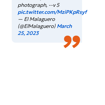
photograph, --v 5
pic.twitter.com/MziPKpRsyf
— El Malaguero
(@ElMalaguero)
March
25, 2023