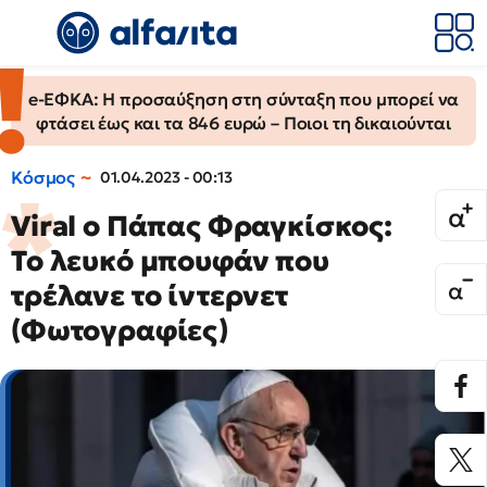
e-ΕΦΚΑ: Η προσαύξηση στη σύνταξη που μπορεί να
φτάσει έως και τα 846 ευρώ – Ποιοι τη δικαιούνται
Κόσμος
01.04.2023 - 00:13
Viral ο Πάπας Φραγκίσκος:
Το λευκό μπουφάν που
τρέλανε το ίντερνετ
(Φωτογραφίες)