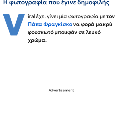
Η φωτογραφία που έγινε δημοφιλής
V
iral έχει γίνει μία φωτογραφία με
τον
Πάπα Φραγκίσκο
να φορά μακρύ
φουσκωτό μπουφάν σε λευκό
χρώμα.