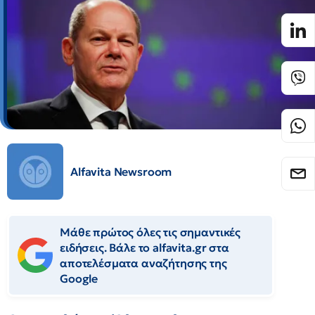
Alfavita Newsroom
Μάθε πρώτος όλες τις σημαντικές
ειδήσεις. Βάλε το alfavita.gr στα
αποτελέσματα αναζήτησης της
Google