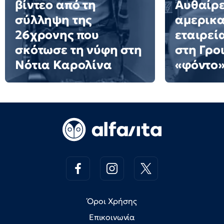
βίντεο από τη
Αυθαίρε
σύλληψη της
αμερικα
26χρονης που
εταιρεί
σκότωσε τη νύφη στη
στη Γρο
Νότια Καρολίνα
«φόντο»
Όροι Χρήσης
Επικοινωνία