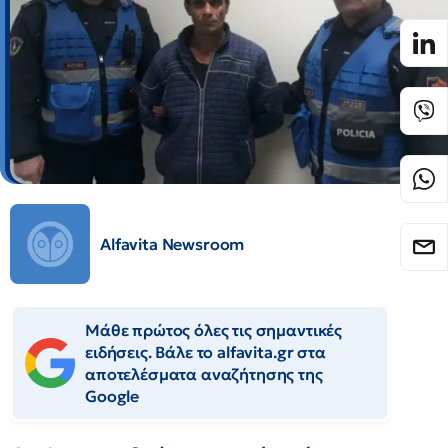
Alfavita Newsroom
Μάθε πρώτος όλες τις σημαντικές
ειδήσεις. Βάλε το alfavita.gr στα
αποτελέσματα αναζήτησης της
Google