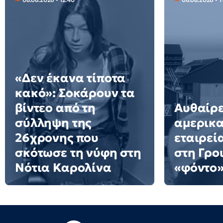
«Δεν έκανα τίποτα
κακό»: Σοκάρουν τα
βίντεο από τη
Αυθαίρε
σύλληψη της
αμερικα
26χρονης που
εταιρεί
σκότωσε τη νύφη στη
στη Γρο
Νότια Καρολίνα
«φόντο»