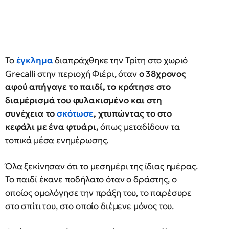
Το
έγκλημα
διαπράχθηκε την Τρίτη στο χωριό
Grecalli στην περιοχή Φιέρι, όταν
ο 38χρονος
αφού απήγαγε το παιδί, το κράτησε στο
διαμέρισμά του φυλακισμένο και στη
συνέχεια το
σκότωσε
, χτυπώντας το στο
κεφάλι με ένα φτυάρι,
όπως μεταδίδουν τα
τοπικά μέσα ενημέρωσης.
Όλα ξεκίνησαν ότι το μεσημέρι της ίδιας ημέρας.
Το παιδί έκανε ποδήλατο όταν ο δράστης, ο
οποίος ομολόγησε την πράξη του, το παρέσυρε
στο σπίτι του, στο οποίο διέμενε μόνος του.