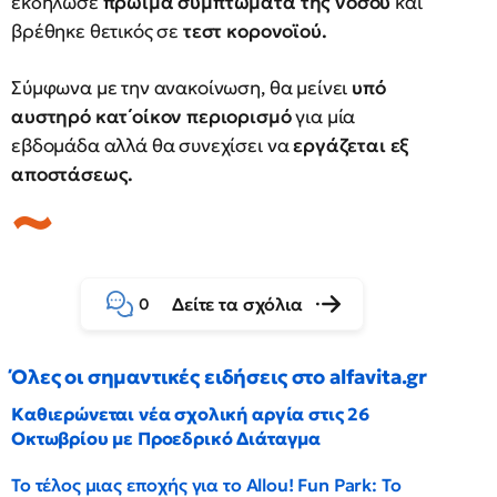
εκδήλωσε
πρώιμα συμπτώματα της νόσου
και
βρέθηκε θετικός σε
τεστ κορονοϊού.
Σύμφωνα με την ανακοίνωση, θα μείνει
υπό
αυστηρό κατ΄οίκον περιορισμό
για μία
εβδομάδα αλλά θα συνεχίσει να
εργάζεται εξ
αποστάσεως.
Δείτε τα σχόλια
0
Όλες οι σημαντικές ειδήσεις στο alfavita.gr
Καθιερώνεται νέα σχολική αργία στις 26
Οκτωβρίου με Προεδρικό Διάταγμα
Το τέλος μιας εποχής για το Allou! Fun Park: Το