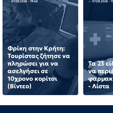
07.08.2026 - 19:48
07.08.2026 - 1
Φρίκη στην Κρήτη:
Τουρίστας ζήτησε να
πληρώσει για να
Τα 23 ε
ασελγήσει σε
να περιέ
10χρονο κορίτσι
φαρμακ
(Βίντεο)
- Λίστα