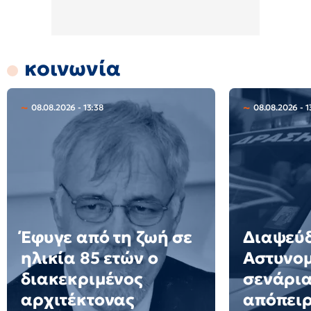
κοινωνία
08.08.2026 - 13:38
08.08.2026 - 1
Έφυγε από τη ζωή σε
Διαψεύδ
ηλικία 85 ετών ο
Αστυνομ
διακεκριμένος
σενάρια
αρχιτέκτονας
απόπει