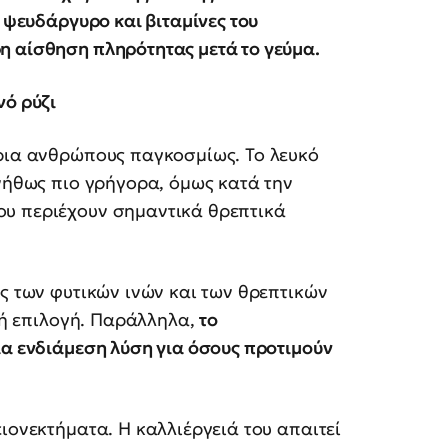
, ψευδάργυρο και βιταμίνες του
η αίσθηση πληρότητας μετά το γεύμα.
νό ρύζι
ύρια ανθρώπους παγκοσμίως. Το λευκό
υνήθως πιο γρήγορα, όμως κατά την
ου περιέχουν σημαντικά θρεπτικά
ος των φυτικών ινών και των θρεπτικών
ική επιλογή. Παράλληλα,
το
ια ενδιάμεση λύση για όσους προτιμούν
ιονεκτήματα. Η καλλιέργειά του απαιτεί