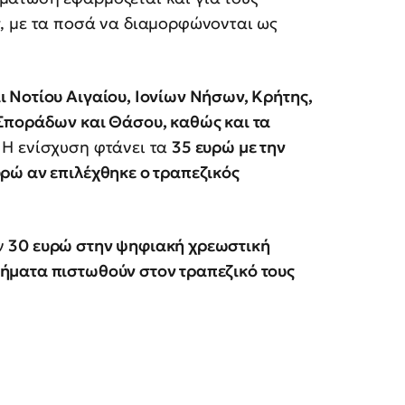
ν
, με τα ποσά να διαμορφώνονται ως
ι Νοτίου Αιγαίου, Ιονίων Νήσων, Κρήτης,
 Σποράδων και Θάσου, καθώς και τα
Η ενίσχυση φτάνει τα
35 ευρώ με την
υρώ αν επιλέχθηκε ο τραπεζικός
ν
30 ευρώ στην ψηφιακή χρεωστική
ήματα πιστωθούν στον τραπεζικό τους