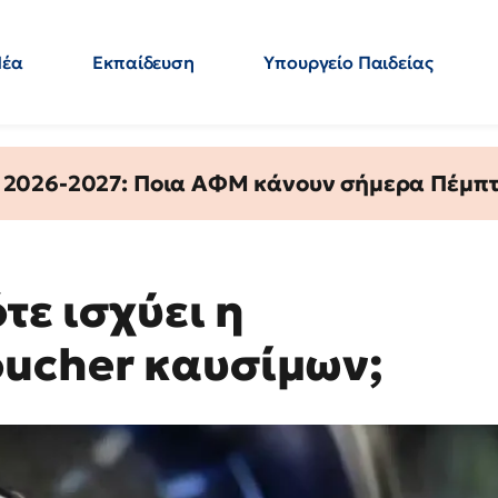
Νέα
Εκπαίδευση
Υπουργείο Παιδείας
 Εκπαιδευτικών
Μεταπτυχιακά
Πολιτική
Κόσμος
- Απαντήσεις
 2026-2027: Ποια ΑΦΜ κάνουν σήμερα Πέμπτ
τε ισχύει η
oucher καυσίμων;