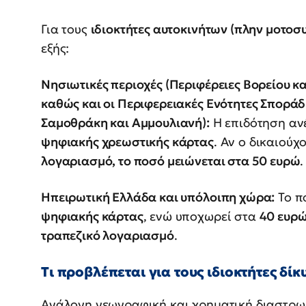
Για τους
ιδιοκτήτες αυτοκινήτων (πλην μοτο
εξής:
Νησιωτικές περιοχές (Περιφέρειες Βορείου κα
καθώς και οι Περιφερειακές Ενότητες Σποράδ
Σαμοθράκη και Αμμουλιανή):
Η επιδότηση αν
ψηφιακής χρεωστικής κάρτας
. Αν ο δικαιούχ
λογαριασμό, το ποσό μειώνεται στα 50 ευρώ
.
Ηπειρωτική Ελλάδα και υπόλοιπη χώρα:
Το π
ψηφιακής κάρτας
, ενώ υποχωρεί στα
40 ευρώ
τραπεζικό λογαριασμό
.
Τι προβλέπεται για τους ιδιοκτήτες δί
Ανάλογη γεωγραφική και χρηματική διαστρω