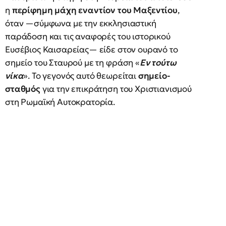
η
περίφημη μάχη εναντίον του Μαξεντίου
,
όταν —σύμφωνα με την εκκλησιαστική
παράδοση και τις αναφορές του ιστορικού
Ευσέβιος Καισαρείας— είδε στον ουρανό το
σημείο του Σταυρού με τη φράση «
Εν τούτω
νίκα
». Το γεγονός αυτό θεωρείται
σημείο-
σταθμός
για την επικράτηση του Χριστιανισμού
στη Ρωμαϊκή Αυτοκρατορία.