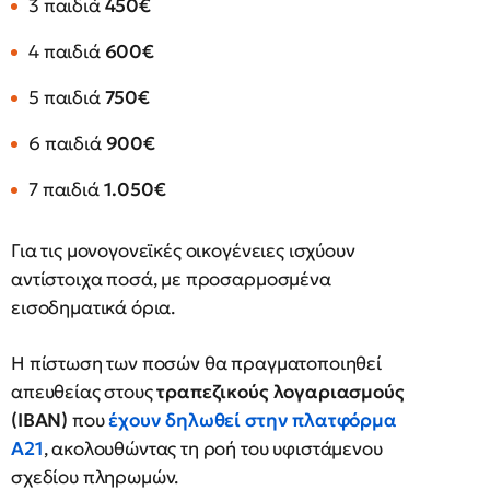
3 παιδιά
450€
4 παιδιά
600€
5 παιδιά
750€
6 παιδιά
900€
7 παιδιά
1.050€
Για τις μονογονεϊκές οικογένειες ισχύουν
αντίστοιχα ποσά, με προσαρμοσμένα
εισοδηματικά όρια.
Η πίστωση των ποσών θα πραγματοποιηθεί
απευθείας στους
τραπεζικούς λογαριασμούς
(IBAN)
που
έχουν δηλωθεί στην πλατφόρμα
Α21
, ακολουθώντας τη ροή του υφιστάμενου
σχεδίου πληρωμών.