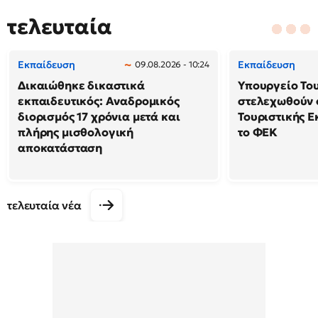
τελευταία
Εκπαίδευση
Εκπαίδευση
09.08.2026 - 10:24
Δικαιώθηκε δικαστικά
Υπουργείο Το
εκπαιδευτικός: Αναδρομικός
στελεχωθούν 
διορισμός 17 χρόνια μετά και
Τουριστικής Ε
πλήρης μισθολογική
το ΦΕΚ
αποκατάσταση
τελευταία νέα