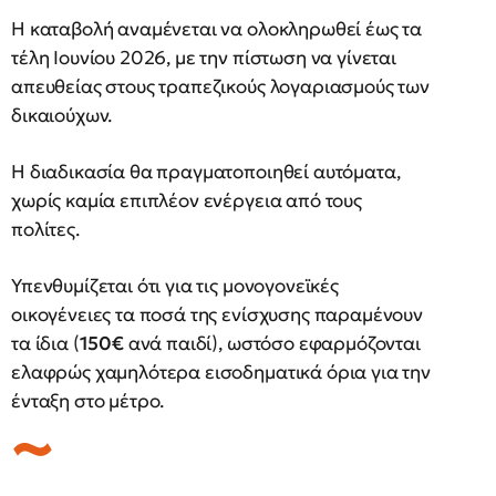
Η καταβολή αναμένεται να ολοκληρωθεί έως τα
τέλη Ιουνίου 2026, με την πίστωση να γίνεται
απευθείας στους τραπεζικούς λογαριασμούς των
δικαιούχων.
Η διαδικασία θα πραγματοποιηθεί αυτόματα,
χωρίς καμία επιπλέον ενέργεια από τους
πολίτες.
Υπενθυμίζεται ότι για τις μονογονεϊκές
οικογένειες τα ποσά της ενίσχυσης παραμένουν
τα ίδια (
150€
ανά παιδί), ωστόσο εφαρμόζονται
ελαφρώς χαμηλότερα εισοδηματικά όρια για την
ένταξη στο μέτρο.