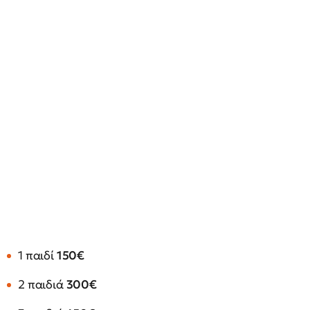
1 παιδί
150€
2 παιδιά
300€