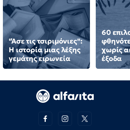
60 επιλ
"Άσε τις τσιριμόνιες":
φθηνότε
Η ιστορία μιας λέξης
χωρίς α
γεμάτης ειρωνεία
έξοδα