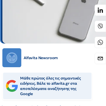
Alfavita Newsroom
Μάθε πρώτος όλες τις σημαντικές
ειδήσεις. Βάλε το alfavita.gr στα
αποτελέσματα αναζήτησης της
Google