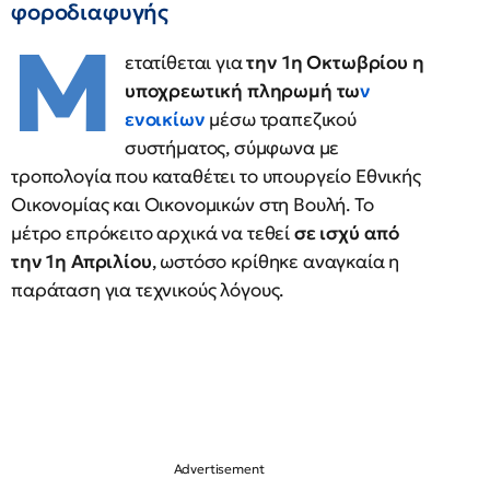
φοροδιαφυγής
Μ
ετατίθεται για
την 1η Οκτωβρίου η
υποχρεωτική πληρωμή τω
ν
ενοικίων
μέσω τραπεζικού
συστήματος, σύμφωνα με
τροπολογία που καταθέτει το υπουργείο Εθνικής
Οικονομίας και Οικονομικών στη Βουλή. Το
μέτρο επρόκειτο αρχικά να τεθεί
σε ισχύ από
την 1η Απριλίου
, ωστόσο κρίθηκε αναγκαία η
παράταση για τεχνικούς λόγους.