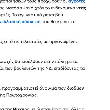
ητοποιήσεών τους προχωρούν οι
αγρότες
τας ωστόσο «ανοιχτό» το ενδεχόμενο
νέας
ορτές. Το αγωνιστικό ραντεβού
νελλαδική σύσκεψη
που θα κρίνει τα
ς από τις τελευταίες με οργανωμένες
εριοχής θα εισέλθουν στην πόλη με τα
ία των βουλευτών της ΝΔ, επιδίδοντας τα
ει προγραμματιστεί άνοιγμα των
διοδίων
 της Πρωτοχρονιάς.
ρα της Νίκαιας
, ενώ επανέρχονται όλες οι