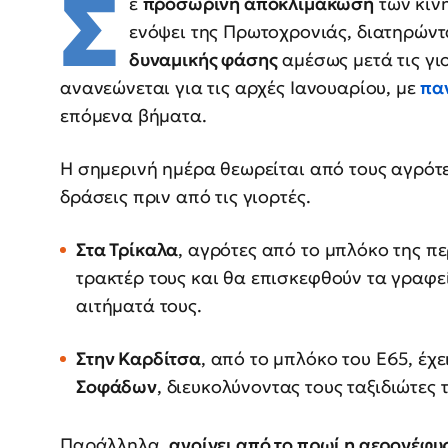
Σ
ε
προσωρινή αποκλιμάκωση
των κιν
ενόψει της Πρωτοχρονιάς, διατηρών
δυναμικής φάσης
αμέσως μετά τις γι
ανανεώνεται για τις αρχές Ιανουαρίου, με
πα
επόμενα βήματα.
Η σημερινή ημέρα θεωρείται από τους αγρότε
δράσεις πριν από τις γιορτές.
Στα Τρίκαλα
, αγρότες από το μπλόκο της π
τρακτέρ τους και θα επισκεφθούν τα γραφε
αιτήματά τους.
Στην Καρδίτσα
, από το μπλόκο του Ε65, έχ
Σοφάδων
, διευκολύνοντας τους ταξιδιώτες
Παράλληλα,
ανοίγει από το πρωί η αερογέφυ