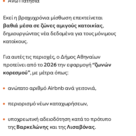
Άνω Πατήσια
Εκεί η βραχυχρόνια μίσθωση επεκτείνεται
βαθιά μέσα σε ζώνες αμιγούς κατοικίας
,
δημιουργώντας νέα δεδομένα για τους μόνιμους
κατοίκους.
Για αυτές τις περιοχές, ο Δήμος Αθηναίων
προτείνει από το
2026
την εφαρμογή
“ζωνών
κορεσμού”
, με μέτρα όπως:
ανώτατο αριθμό Airbnb ανά γειτονιά,
περιορισμό νέων καταχωρήσεων,
υποχρεωτική αδειοδότηση κατά το πρότυπο
της
Βαρκελώνης
και της
Λισαβόνας
.