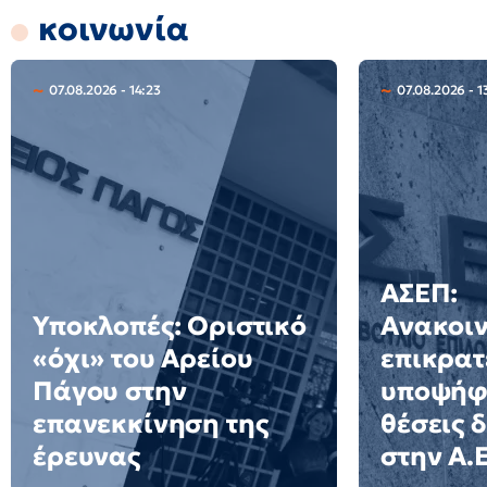
κοινωνία
07.08.2026 - 14:23
07.08.2026 - 1
ΑΣΕΠ:
Υποκλοπές: Οριστικό
Ανακοι
«όχι» του Αρείου
επικρατ
Πάγου στην
υποψήφι
επανεκκίνηση της
θέσεις 
έρευνας
στην Α.Ε