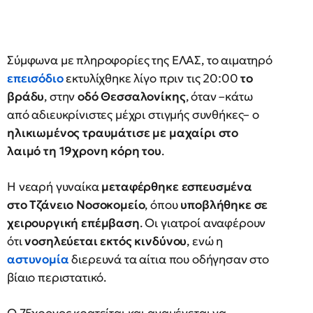
Σύμφωνα με πληροφορίες της ΕΛΑΣ, το αιματηρό
επεισόδιο
εκτυλίχθηκε λίγο πριν τις 20:00
το
βράδυ
, στην
οδό Θεσσαλονίκης
, όταν –κάτω
από αδιευκρίνιστες μέχρι στιγμής συνθήκες– ο
ηλικιωμένος τραυμάτισε με μαχαίρι στο
λαιμό τη 19χρονη κόρη του
.
Η νεαρή γυναίκα
μεταφέρθηκε εσπευσμένα
στο Τζάνειο Νοσοκομείο
, όπου
υποβλήθηκε σε
χειρουργική επέμβαση
. Οι γιατροί αναφέρουν
ότι
νοσηλεύεται εκτός κινδύνου
, ενώ η
αστυνομία
διερευνά τα αίτια που οδήγησαν στο
βίαιο περιστατικό.