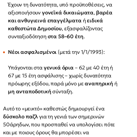
Έχουν τη δυνατότητα, υπό προϋποθέσεις, να
αξιοποιήσουν
γονεϊκά δικαιώματα
,
βαρέα
και ανθυγιεινά επαγγέλματα
ή
ειδικά
καθεστώτα Δημοσίου
, εξασφαλίζοντας
συνταξιοδότηση
στα 58–60 έτη
.
Νέοι ασφαλισμένοι
(μετά την 1/1/1993):
Υπάγονται στα
γενικά όρια
– 62 με 40 έτη ή
67 με 15 έτη ασφάλισης – χωρίς δυνατότητα
πρόωρης εξόδου, παρά μόνο με
αναπηρική
ή
μη ανταποδοτική
σύνταξη.
Αυτό το «μεικτό» καθεστώς δημιουργεί ένα
δύσκολο παζλ
για τη γενιά των σημερινών
50άρηδων, που προσπαθεί να υπολογίσει πότε
και με ποιους όρους θα μπορέσει να