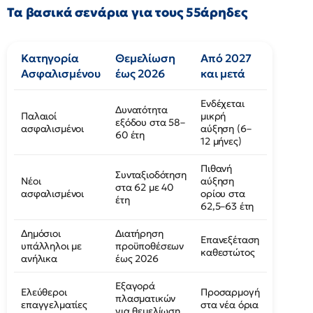
Τα βασικά σενάρια για τους 55άρηδες
Κατηγορία
Θεμελίωση
Από 2027
Ασφαλισμένου
έως 2026
και μετά
Ενδέχεται
Δυνατότητα
Παλαιοί
μικρή
εξόδου στα 58–
ασφαλισμένοι
αύξηση (6–
60 έτη
12 μήνες)
Πιθανή
Συνταξιοδότηση
Νέοι
αύξηση
στα 62 με 40
ασφαλισμένοι
ορίου στα
έτη
62,5–63 έτη
Δημόσιοι
Διατήρηση
Επανεξέταση
υπάλληλοι με
προϋποθέσεων
καθεστώτος
ανήλικα
έως 2026
Εξαγορά
Ελεύθεροι
Προσαρμογή
πλασματικών
επαγγελματίες
στα νέα όρια
για θεμελίωση