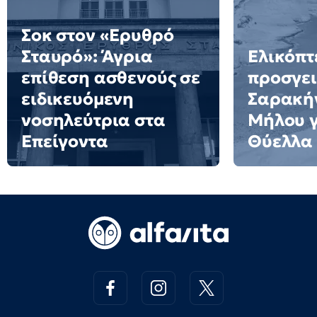
Σοκ στον «Ερυθρό
Σταυρό»: Άγρια
Ελικόπτ
επίθεση ασθενούς σε
προσγει
ειδικευόμενη
Σαρακήν
νοσηλεύτρια στα
Μήλου γι
Επείγοντα
Θύελλα