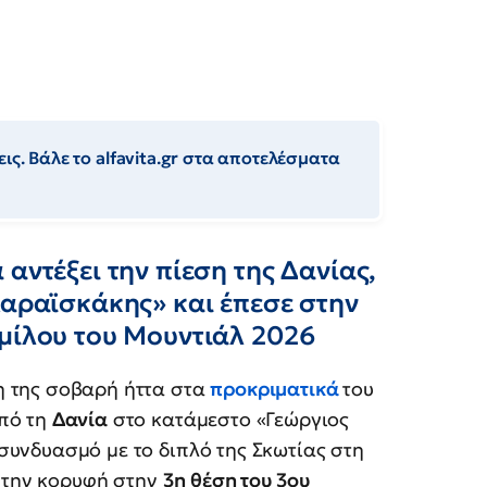
ις. Βάλε το alfavita.gr στα αποτελέσματα
αντέξει την πίεση της Δανίας,
Καραϊσκάκης» και έπεσε στην
ομίλου του Μουντιάλ 2026
η της σοβαρή ήττα στα
προκριματικά
του
από τη
Δανία
στο κατάμεστο «Γεώργιος
συνδυασμό με το διπλό της Σκωτίας στη
ό την κορυφή στην
3η θέση του 3ου