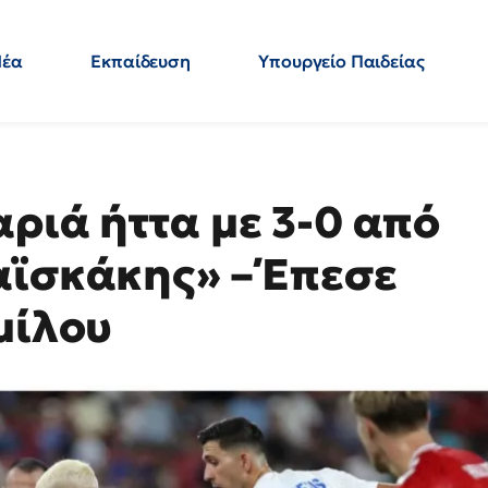
Νέα
Εκπαίδευση
Υπουργείο Παιδείας
 Εκπαιδευτικών
Μεταπτυχιακά
Πολιτική
Κόσμος
- Απαντήσεις
ριά ήττα με 3-0 από
αϊσκάκης» – Έπεσε
μίλου