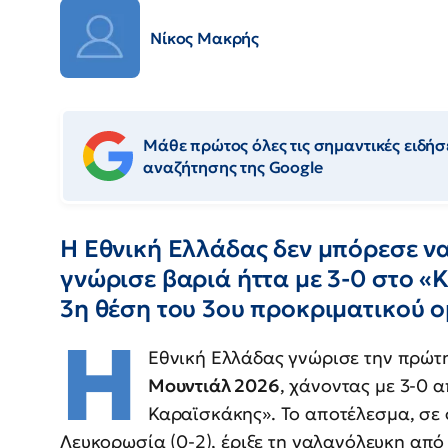
Νίκος Μακρής
Μάθε πρώτος όλες τις σημαντικές ειδήσε
αναζήτησης της Google
Η Εθνική Ελλάδας δεν μπόρεσε να 
γνώρισε βαριά ήττα με 3-0 στο «
3η θέση του 3ου προκριματικού 
Η
Εθνική Ελλάδας γνώρισε την πρώτ
Μουντιάλ 2026
, χάνοντας με 3-0 
Καραϊσκάκης». Το αποτέλεσμα, σε 
Λευκορωσία (0-2), έριξε τη γαλανόλευκη απ