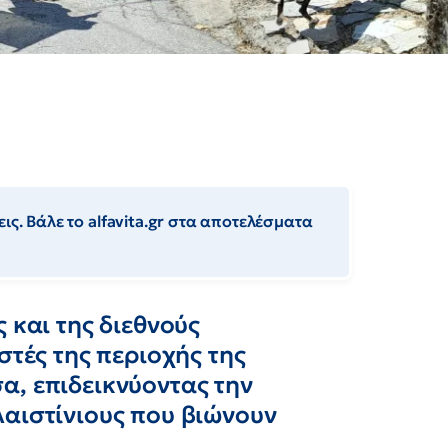
ις. Βάλε το alfavita.gr στα αποτελέσματα
 και της διεθνούς
στές της περιοχής της
α, επιδεικνύοντας την
λαιστίνιους που βιώνουν