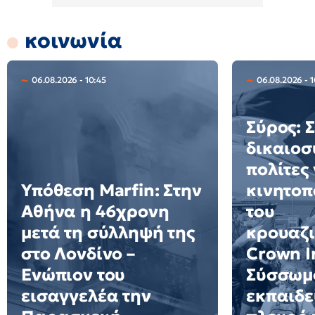
κοινωνία
06.08.2026 - 10:45
06.08.2026 - 
Σύρος: 
δικαιοσ
πολίτες 
Υπόθεση Marfin: Στην
κινητοπ
Αθήνα η 46χρονη
του
μετά τη σύλληψή της
κρουαζ
στο Λονδίνο –
Crown Ir
Ενώπιον του
Σύσσωμο
εισαγγελέα την
εκπαιδε