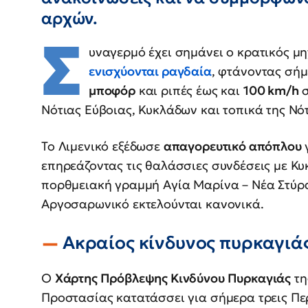
αρχών.
Σ
υναγερμό έχει σημάνει ο κρατικός μ
ενισχύονται ραγδαία
, φτάνοντας σή
μποφόρ
και ριπές έως και
100 km/h
σ
Νότιας Εύβοιας, Κυκλάδων και τοπικά της Νό
Το Λιμενικό εξέδωσε
απαγορευτικό απόπλου
γ
επηρεάζοντας τις θαλάσσιες συνδέσεις με Κυ
πορθμειακή γραμμή Αγία Μαρίνα – Νέα Στύρα
Αργοσαρωνικό εκτελούνται κανονικά.
Ακραίος κίνδυνος πυρκαγιάς
Ο
Χάρτης Πρόβλεψης Κινδύνου Πυρκαγιάς
τη
Προστασίας κατατάσσει για σήμερα τρεις Πε