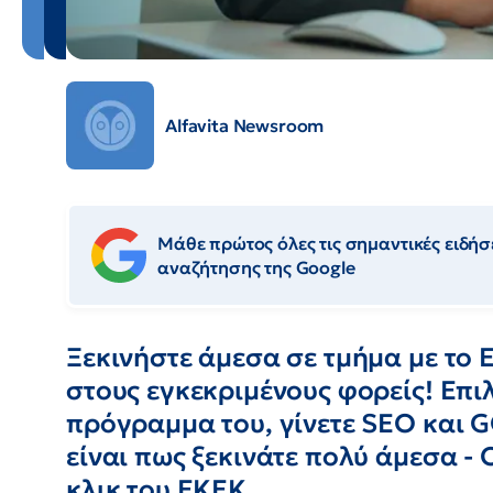
Alfavita Newsroom
Μάθε πρώτος όλες τις σημαντικές ειδήσε
αναζήτησης της Google
Ξεκινήστε άμεσα σε τμήμα με το
στους εγκεκριμένους φορείς! Επι
πρόγραμμα του, γίνετε SEO και 
είναι πως ξεκινάτε πολύ άμεσα - 
κλικ του ΕΚΕΚ