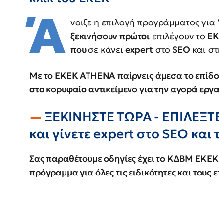
Ά
νοιξε η επιλογή προγράμματος για
ξεκινήσουν πρώτοι
επιλέγουν το
ΕΚ
που
σε κάνει
expert
στο
SEO
και στ
Με το ΕΚΕΚ ATHENA παίρνεις άμεσα το επίδομ
στο κορυφαίο αντικείμενο για την αγορά εργ
ΞΕΚΙΝΗΣΤΕ ΤΩΡΑ - ΕΠΙΛΕΞΤ
και γίνετε expert στο SEO και 
Σας παραθέτουμε οδηγίες έχει το ΚΔΒΜ ΕΚΕ
πρόγραμμα για όλες τις ειδικότητες και τους 