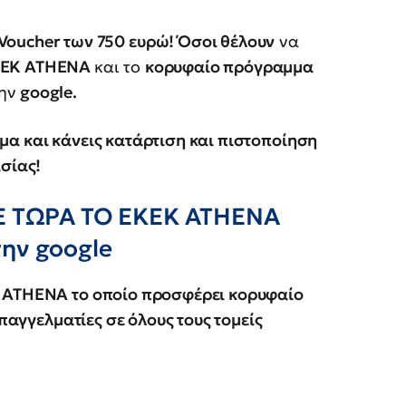
Voucher των 750 ευρώ! Όσοι θέλουν
να
ΕΚ ATHENA
και το
κορυφαίο πρόγραμμα
ην
google.
α και κάνεις κατάρτιση και πιστοποίηση
ασίας!
Ε ΤΩΡΑ ΤΟ ΕΚΕΚ ATHENA
την google
Κ ATHENA το οποίο προσφέρει κορυφαίο
επαγγελματίες σε όλους τους τομείς