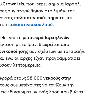
ου
Crown Iris
, που φέρει σημαία Ισραήλ.
πτες
συγκεντρώθηκαν στο λιμάνι της
νοντας
παλαιστινιακές σημαίες
και
 του
παλαιστινιακού λαού.
ηθεί για τη
μεταφορά Ισραηλινών
ένταση με το Ιράν, θεωρείται από
ονικοποίησης
των σχέσεων με το Ισραήλ.
α, ενώ οι αρχές είχαν προγραμματίσει
ώσουν λεπτομέρειες.
ναφορά στους
58.000 νεκρούς στην
ε τους συμμετέχοντες να τονίζουν την
 των δικαιωμάτων ενός λαού που βιώνει