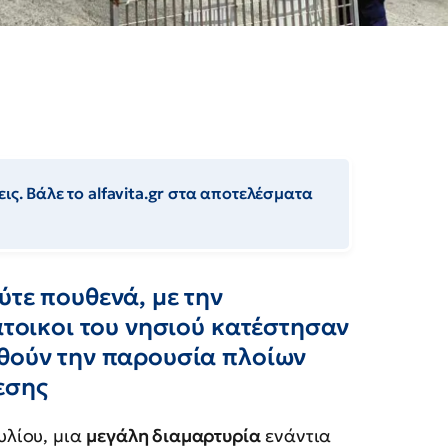
ις. Βάλε το alfavita.gr στα αποτελέσματα
ύτε πουθενά, με την
άτοικοι του νησιού κατέστησαν
χθούν την παρουσία πλοίων
εσης
υλίου, μια
μεγάλη διαμαρτυρία
ενάντια