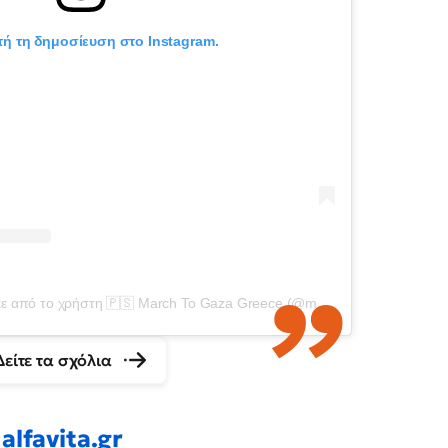
τή τη δημοσίευση στο Instagram.
Η δημοσίευση κοινοποιήθηκε από το χρήστη 🇵🇸 March To Gaza Greece (@marchtogaza_greece)
Δείτε τα σχόλια
alfavita.gr