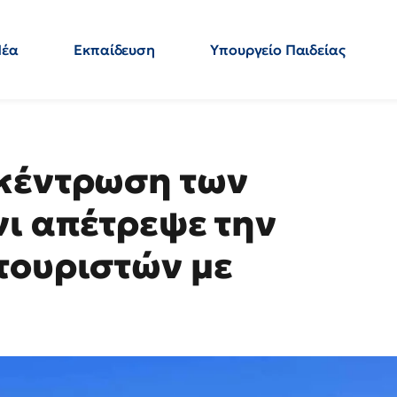
Νέα
Εκπαίδευση
Υπουργείο Παιδείας
 Εκπαιδευτικών
Μεταπτυχιακά
Πολιτική
Κόσμος
- Απαντήσεις
γκέντρωση των
νι απέτρεψε την
τουριστών με