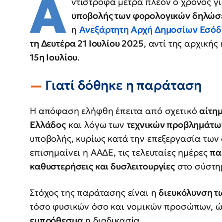
Α
ντίστροφα μετρά πλέον ο χρόνος γ
υποβολής των φορολογικών δηλώσε
η
Ανεξάρτητη Αρχή Δημοσίων Εσόδ
τη Δευτέρα 21 Ιουλίου 2025
, αντί της αρχική
15η Ιουλίου
.
Γιατί δόθηκε η παράταση
Η απόφαση ελήφθη έπειτα από σχετικό
αίτη
Ελλάδος
και λόγω των
τεχνικών προβλημάτω
υποβολής, κυρίως κατά την επεξεργασία των
επισημαίνει η ΑΑΔΕ, τις τελευταίες ημέρες
πα
καθυστερήσεις και δυσλειτουργίες
στο σύστημ
Στόχος της παράτασης είναι η
διευκόλυνση τ
τόσο φυσικών όσο και νομικών προσώπων, 
εμπρόθεσμα
η διαδικασία.