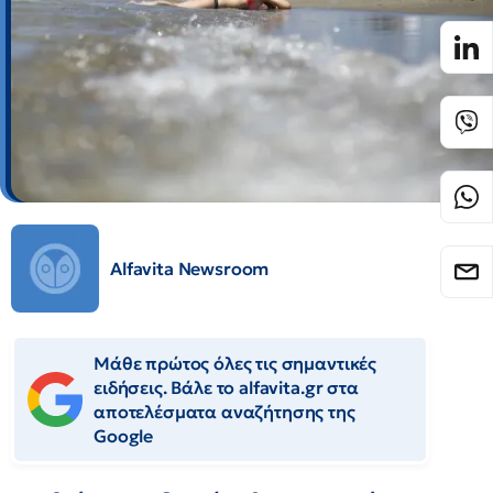
Alfavita Newsroom
Μάθε πρώτος όλες τις σημαντικές
ειδήσεις. Βάλε το alfavita.gr στα
αποτελέσματα αναζήτησης της
Google