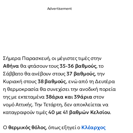
Σήμερα Παρασκευή, οι μέγιστες τιμές στην
Αθήνα
θα φτάσουν τους
35-36 βαθμούς
, το
Σάββατο θα ανέβουν στους
37 βαθμούς
, την
Κυριακή στους
38 βαθμούς
, ενώ από τη Δευτέρα
η θερμοκρασία θα συνεχίσει την ανοδική πορεία
της με εκτεταμένα
38άρια και 39άρια
στον
νομό Αττικής. Την Τετάρτη, δεν αποκλείεται να
καταγραφούν τιμές
40 με 41 βαθμών Κελσίου
.
Ο
θερμικός θόλος
, όπως εξηγεί ο
Κλέαρχος