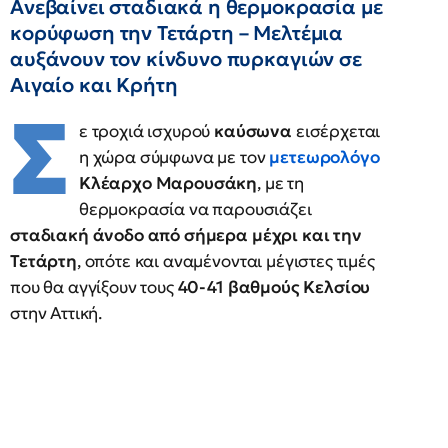
Ανεβαίνει σταδιακά η θερμοκρασία με
κορύφωση την Τετάρτη – Μελτέμια
αυξάνουν τον κίνδυνο πυρκαγιών σε
Αιγαίο και Κρήτη
Σ
ε τροχιά ισχυρού
καύσωνα
εισέρχεται
η χώρα σύμφωνα με τον
μετεωρολόγο
Κλέαρχο Μαρουσάκη
, με τη
θερμοκρασία να παρουσιάζει
σταδιακή άνοδο από σήμερα μέχρι και την
Τετάρτη
, οπότε και αναμένονται μέγιστες τιμές
που θα αγγίξουν τους
40-41 βαθμούς Κελσίου
στην Αττική.