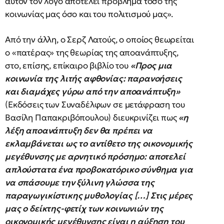
αυτόν τον λόγο αποτελεί πρόβλημα τόσο της
κοινωνίας μας όσο και του πολιτισμού μας».
Από την άλλη, ο Σερζ Λατούς, ο οποίος θεωρείται
ο «πατέρας» της θεωρίας της αποανάπτυξης,
στο, επίσης, επίκαιρο βιβλίο του
«Προς μια
κοινωνία της λιτής αφθονίας: παρανοήσεις
και διαμάχες γύρω από την αποανάπτυξη»
(Εκδόσεις των Συναδέλφων σε μετάφραση του
Βασίλη Παπακριβόπουλου) διευκρινίζει πως
«η
λέξη αποανάπτυξη δεν θα πρέπει να
εκλαμβάνεται ως το αντίθετο της οικονομικής
μεγέθυνσης με αρνητικό πρόσημο: αποτελεί
απλούστατα ένα προβοκατόρικο σύνθημα για
να σπάσουμε την ξύλινη γλώσσα της
παραγωγικίστικης μυθολογίας […] Στις μέρες
μας ο δείκτης-φετίχ των κοινωνιών της
οικονομικής μεγέθυνσης είναι η αύξηση του