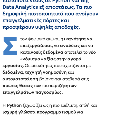
πιστοποιεί νέους σε Python και Big
Data Analytics εξ αποστάεως. Τα πιο
δημοφιλή πιστοποιητικά που ανοίγουν
επαγγελματικές πόρτες και
προσφέρουν υψηλές αποδοχές.
Σ
τον ψηφιακό αιώνα, η
ικανότητα να
επεξεργάζεσαι,
να
αναλύεις
και να
κατανοείς δεδομένα
αποτελεί το νέο
«νόμισμα» αξίας στην αγορά
εργασίας
. Οι ειδικότητες που σχετίζονται με
δεδομένα
,
τεχνητή νοημοσύνη
κα
ι
αυτοματοποίηση
βρίσκονται σταθερά στις
πρώτες θέσεις
των πιο
περιζήτητων
επαγγελμάτων παγκοσμίως.
Η
Python
ξεχωρίζει ως η πιο ευέλικτη, απλή και
ισχυρή γλώσσα προγραμματισμού
για