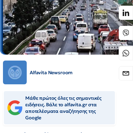
Alfavita Newsroom
Μάθε πρώτος όλες τις σημαντικές
ειδήσεις. Βάλε το alfavita.gr στα
αποτελέσματα αναζήτησης της
Google