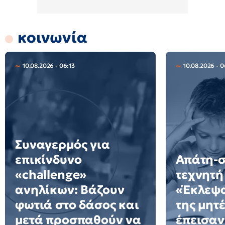
κοινωνία
10.08.2026 - 06:13
10.08.2026 - 
Συναγερμός για
επικίνδυνο
Απάτη-σ
«challenge»
τεχνητή
ανηλίκων: Βάζουν
«Έκλεψ
φωτιά στο δάσος και
της μητ
μετά προσπαθούν να
έπεισαν 