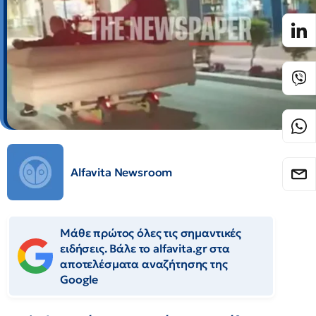
Alfavita Newsroom
Μάθε πρώτος όλες τις σημαντικές
ειδήσεις. Βάλε το alfavita.gr στα
αποτελέσματα αναζήτησης της
Google