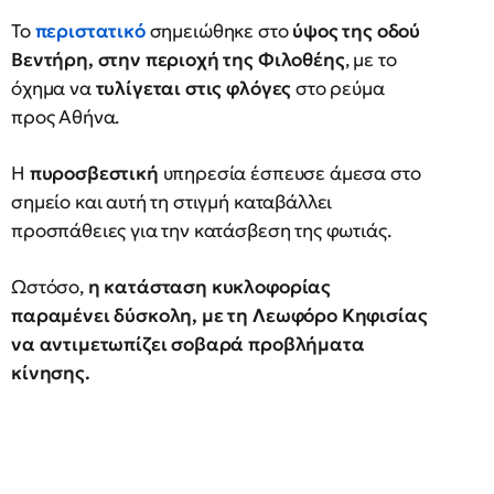
Το
περιστατικό
σημειώθηκε στο
ύψος της οδού
Βεντήρη, στην περιοχή της Φιλοθέης
, με το
όχημα να
τυλίγεται στις φλόγες
στο ρεύμα
προς Αθήνα.
Η
πυροσβεστική
υπηρεσία έσπευσε άμεσα στο
σημείο και αυτή τη στιγμή καταβάλλει
προσπάθειες για την κατάσβεση της φωτιάς.
Ωστόσο,
η κατάσταση κυκλοφορίας
παραμένει δύσκολη, με τη Λεωφόρο Κηφισίας
να αντιμετωπίζει σοβαρά προβλήματα
κίνησης.