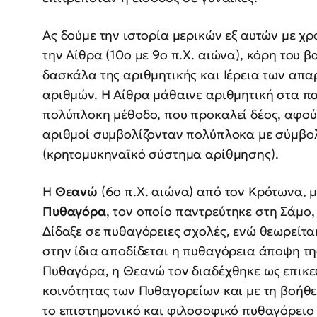
Ας δούμε την ιστορία μερικών εξ αυτών με χρ
την Αίθρα (10ο με 9ο π.Χ. αιώνα), κόρη του 
δασκάλα της αριθμητικής και Ιέρεια των απα
αριθμών. Η Αίθρα μάθαινε αριθμητική στα παι
πολύπλοκη μέθοδο, που προκαλεί δέος, αφού 
αριθμοί συμβολίζονταν πολύπλοκα με σύμβο
(κρητομυκηναϊκό σύστημα αρίθμησης).
Η
Θεανώ
(6ο π.Χ. αιώνα) από τον Κρότωνα, 
Πυθαγόρα
, τον οποίο παντρεύτηκε στη Σάμο,
Δίδαξε σε πυθαγόρειες σχολές, ενώ θεωρείτα
στην ίδια αποδίδεται η πυθαγόρεια άποψη τη
Πυθαγόρα, η Θεανώ τον διαδέχθηκε ως επικ
κοινότητας των Πυθαγορείων και με τη βοήθ
το επιστημονικό και φιλοσοφικό πυθαγόρειο 