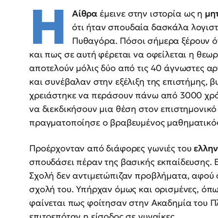
Η
Αίθρα
έμεινε στην ιστορία ως η
μη
ότι ήταν σπουδαία δασκάλα λογιστ
Πυθαγόρα. Πόσοι σήμερα ξέρουν ό
και πως σε αυτή φέρεται να οφείλεται η θεω
αποτελούν μόλις δύο από τις 40 άγνωστες αρ
και συνέβαλαν στην εξέλιξη της επιστήμης, β
χρειάστηκε να περάσουν πάνω από 3000 χρόν
να διεκδικήσουν μια θέση στον επιστημονικό
πραγματοποίησε ο βραβευμένος μαθηματικός
Προέρχονταν από διάφορες γωνιές του
ελλην
σπουδάσει πέραν της βασικής εκπαίδευσης. 
Σχολή δεν αντιμετώπιζαν προβλήματα, αφού 
σχολή του. Υπήρχαν όμως και ορισμένες, όπ
φαίνεται πως φοίτησαν στην Ακαδημία του Πλ
επιτρεπόταν η είσοδος σε γυναίκες.