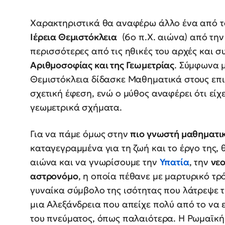
Χαρακτηριστικά θα αναφέρω άλλο ένα από τα
Ιέρεια Θεμιστόκλεια
(6ο π.Χ. αιώνα) από την
περισσότερες από τις ηθικές του αρχές και σ
Αριθμοσοφίας και της Γεωμετρίας
. Σύμφωνα 
Θεμιστόκλεια δίδασκε Μαθηματικά στους επι
σχετική έφεση, ενώ ο μύθος αναφέρει ότι εί
γεωμετρικά σχήματα.
Για να πάμε όμως στην
πιο γνωστή μαθηματικ
καταγεγραμμένα για τη ζωή και το έργο της, 
αιώνα και να γνωρίσουμε την
Υπατία
, την
νε
αστρονόμο
, η οποία πέθανε με μαρτυρικό τρό
γυναίκα σύμβολο της ισότητας που λάτρεψε τη
μια Αλεξάνδρεια που απείχε πολύ από το να ε
του πνεύματος, όπως παλαιότερα. Η Ρωμαϊκή 