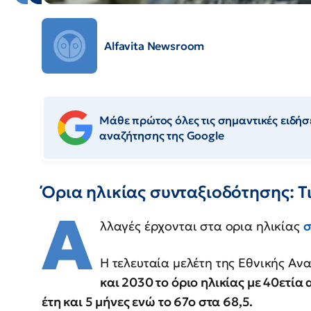
Alfavita Newsroom
Μάθε πρώτος όλες τις σημαντικές ειδήσε
αναζήτησης της Google
Όρια ηλικίας συνταξιοδότησης: Τ
Α
λλαγές έρχονται στα ορια ηλικίας
σ
H τελευταία μελέτη της Εθνικής Αν
και 2030 το όριο ηλικίας με 40ετία
έτη και 5 μήνες ενώ το 67ο στα 68,5.