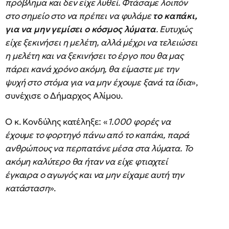
πρόβλημα και δεν είχε λυθεί. Φτάσαμε λοιπόν
στο σημείο στο να πρέπει να φυλάμε
το καπάκι,
για να μην γεμίσει ο κόσμος λύματα
. Ευτυχώς
είχε ξεκινήσει η μελέτη, αλλά μέχρι να τελειώσει
η μελέτη και να ξεκινήσει το έργο που θα μας
πάρει κανά χρόνο ακόμη, θα είμαστε με την
ψυχή στο στόμα για να μην έχουμε ξανά τα ίδια
»,
συνέχισε ο Δήμαρχος Αλίμου.
Ο κ. Κονδύλης κατέληξε: «
1.000 φορές να
έχουμε το φορτηγό πάνω από το καπάκι, παρά
ανθρώπους να περπατάνε μέσα στα λύματα. Το
ακόμη καλύτερο θα ήταν να είχε φτιαχτεί
έγκαιρα ο αγωγός και να μην είχαμε αυτή την
κατάσταση
».