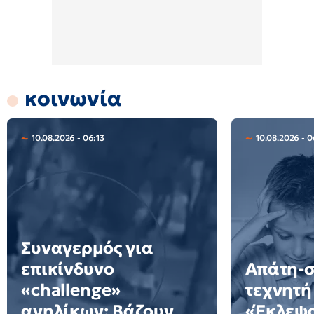
κοινωνία
10.08.2026 - 06:13
10.08.2026 - 
Συναγερμός για
επικίνδυνο
Απάτη-σ
«challenge»
τεχνητή
ανηλίκων: Βάζουν
«Έκλεψ