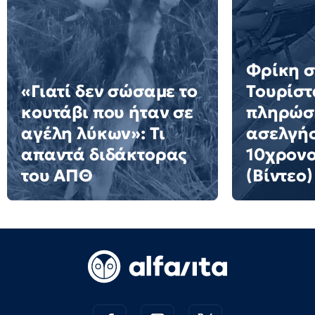
Φρίκη σ
«Γιατί δεν σώσαμε το
Τουρίστ
κουτάβι που ήταν σε
πληρώσε
αγέλη λύκων»: Τι
ασελγήσ
απαντά διδάκτορας
10χρονο
του ΑΠΘ
(Βίντεο)