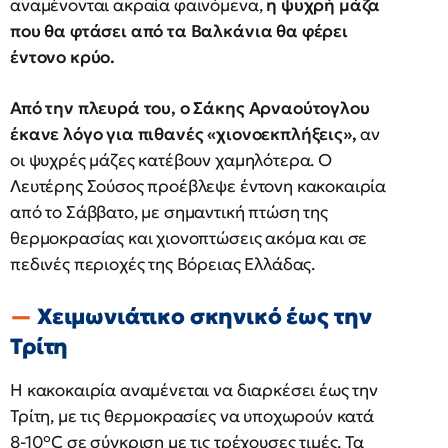
αναμένονται ακραία φαινόμενα,
η ψυχρή μάζα
που θα φτάσει από τα Βαλκάνια θα φέρει
έντονο κρύο.
Από την πλευρά του, ο Σάκης Αρναούτογλου
έκανε λόγο για πιθανές «χιονοεκπλήξεις»,
αν
οι ψυχρές μάζες κατέβουν χαμηλότερα. Ο
Λευτέρης Σούσος προέβλεψε έντονη κακοκαιρία
από το Σάββατο, με σημαντική πτώση της
θερμοκρασίας και χιονοπτώσεις ακόμα και σε
πεδινές περιοχές της Βόρειας Ελλάδας.
Χειμωνιάτικο σκηνικό έως την
Τρίτη
Η κακοκαιρία αναμένεται να διαρκέσει έως την
Τρίτη, με τις θερμοκρασίες να υποχωρούν κατά
8-10°C σε σύγκριση με τις τρέχουσες τιμές. Τα