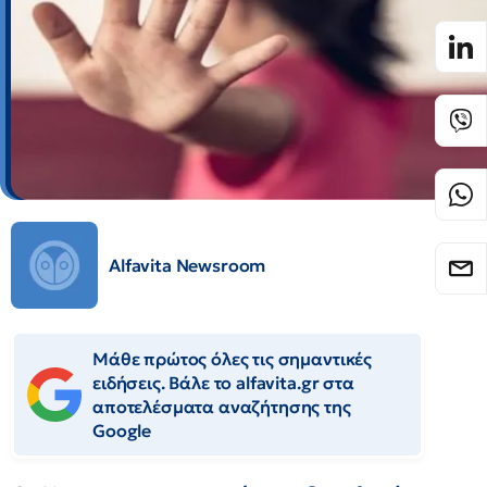
Alfavita Newsroom
Μάθε πρώτος όλες τις σημαντικές
ειδήσεις. Βάλε το alfavita.gr στα
αποτελέσματα αναζήτησης της
Google