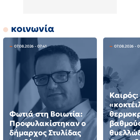
κοινωνία
07.08.2026 - 07:41
07.08.2026 - 
Καιρός:
«κοκτέι
Φωτιά στη Βοιωτία:
θερμοκρ
Προφυλακίστηκαν ο
βαθμούς
δήμαρχος Στυλίδας
θυελλώδ